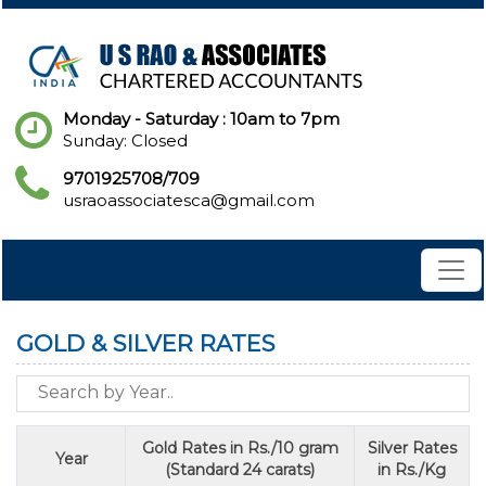
Monday - Saturday : 10am to 7pm
Sunday: Closed
9701925708/709
usraoassociatesca@gmail.com
GOLD & SILVER RATES
Gold Rates in Rs./10 gram
Silver Rates
Year
(Standard 24 carats)
in Rs./Kg